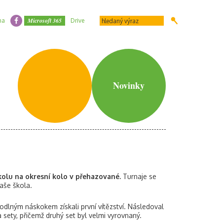
Microsoft 365
na
Drive
Novinky
školu na okresní kolo v přehazované.
Turnaje se
naše škola.
odlným náskokem získali první vítězství. Následoval
sety, přičemž druhý set byl velmi vyrovnaný.