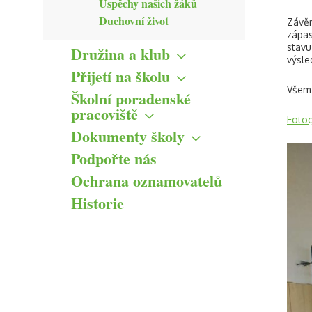
Úspěchy našich žáků
Duchovní život
Závěr
zápas
stavu
Družina a klub
výsle
Družina
Přijetí na školu
Klub
Zápis žáků do 1. tříd
Všem 
Školní poradenské
Řád
Přestup na CMcZŠ z jiné
pracoviště
základní školy
ŠVP
Fotog
Hlavní cíle
Dokumenty školy
Přijímací řízení na střední
Formuláře
Přehled aktivit
školy
Výroční zprávy
Podpořte nás
Kontakty ŠPP
Informace pro veřejnost
Ochrana oznamovatelů
Formuláře ke stažení
Historie
Informační memorandum
ICT plán
ŠVP
Školné na CMcZŠ
Školní řád