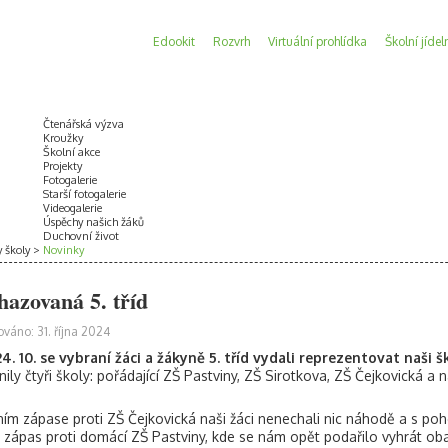
Edookit
Rozvrh
Virtuální prohlídka
Školní jídel
Čtenářská výzva
Kroužky
Školní akce
Projekty
Fotogalerie
Starší fotogalerie
Videogalerie
Úspěchy našich žáků
Duchovní život
y školy
Novinky
hazovaná 5. tříd
ováno: 31. října 2024
4. 10. se vybraní žáci a žákyně 5. tříd vydali reprezentovat naši 
nily čtyři školy: pořádající ZŠ Pastviny, ZŠ Sirotkova, ZŠ Čejkovická a 
ním zápase proti ZŠ Čejkovická naši žáci nenechali nic náhodě a s poh
 zápas proti domácí ZŠ Pastviny, kde se nám opět podařilo vyhrát oba 