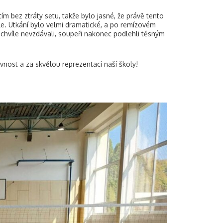
m bez ztráty setu, takže bylo jasné, že právě tento
le. Utkání bylo velmi dramatické, a po remízovém
ní chvíle nevzdávali, soupeři nakonec podlehli těsným
ost a za skvělou reprezentaci naší školy!