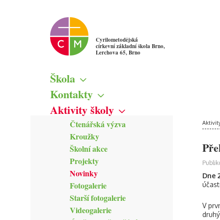
Cyrilometodějská
církevní základní škola Brno,
Lerchova 65, Brno
Škola
Základní informace
Kontakty
Školská rada
Škola
Aktivity školy
Žákovský parlament
Vedení školy
Čtenářská výzva
Mapa
Aktivit
Pedagogičtí pracovníci
Kroužky
Kamerový systém
Správní zaměstnanci
Pře
Školní akce
Zřizovatel školy
Projekty
Publik
Novinky
Dne 2
Fotogalerie
účast
Starší fotogalerie
V prv
Videogalerie
druhý