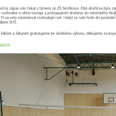
ečný zápas nás čekal s týmem ze ZŠ Sirotkova. Obě družstva byla zatí
 rozhodne o vítězi turnaje a postupujícím družstvu do městského finá
 1:1 na sety následoval rozhodující set. I když se naši hráči do posled
dkem 13:15.
žákům a žákyním gratulujeme ke skvělému výkonu, děkujeme za bojovn
alerie