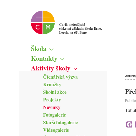
Cyrilometodějská
církevní základní škola Brno,
Lerchova 65, Brno
Škola
Základní informace
Kontakty
Školská rada
Škola
Aktivity školy
Žákovský parlament
Vedení školy
Čtenářská výzva
Mapa
Aktivit
Pedagogičtí pracovníci
Kroužky
Kamerový systém
Správní zaměstnanci
Pře
Školní akce
Zřizovatel školy
Projekty
Publik
Novinky
Tabul
Fotogalerie
Starší fotogalerie
F
Videogalerie