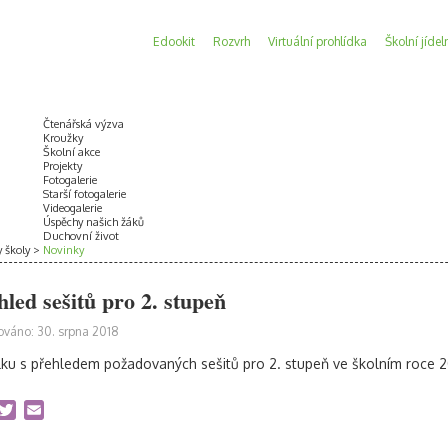
Edookit
Rozvrh
Virtuální prohlídka
Školní jídel
Čtenářská výzva
Kroužky
Školní akce
Projekty
Fotogalerie
Starší fotogalerie
Videogalerie
Úspěchy našich žáků
Duchovní život
y školy
Novinky
hled sešitů pro 2. stupeň
ováno: 30. srpna 2018
ku s přehledem požadovaných sešitů pro 2. stupeň ve školním roce 
acebook
Twitter
Email