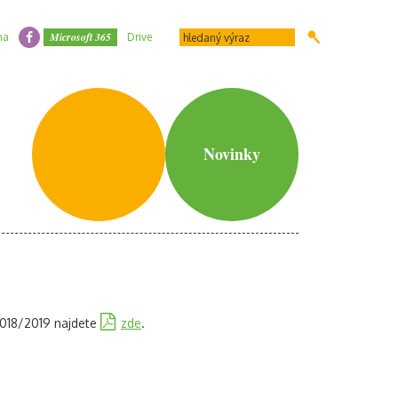
Microsoft 365
na
Drive
Novinky
2018/2019 najdete
zde
.