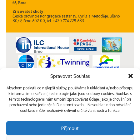
65, Brno
Zřizovatel školy:
Česká provincie Kongregace sester sv. Cyrila a Metoděje, Bíleho
80/9, Brno 602 00, tel: +420 774 225 683
Spravovat Souhlas
Abychom poskytli co nejlepší služby, používáme k ukládání a/nebo přístupu
k informacím o zařízení, technologie jako jsou soubory cookies. Souhlas s
těmito technologiemi nám umožní zpracovávat údaje, jako je chování při
procházení nebo jedinečná ID na tomto webu. Nesouhlas nebo odvolání
souhlasu může nepříznivě ovlivnit určité vlastnosti a funkce.
Příjmout