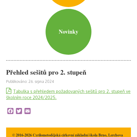
Novinky
Přehled sešitů pro 2. stupeň
Publikováno: 26. srpna 2024
Tabulka s přehledem požadovaných sešitů pro 2. stupeň ve
školním roce 2024/2025.
Facebook
Twitter
Email
© 2016-2026 Cyrilometodějská církevní základní škola Brno, Lerchova