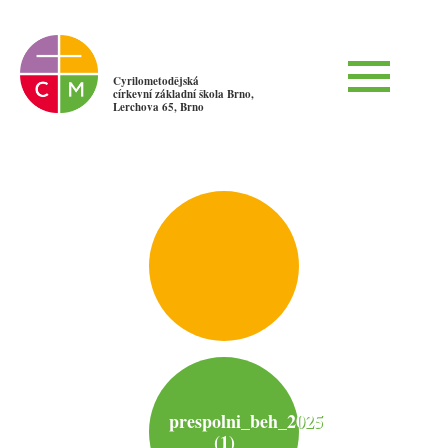
Cyrilometodějská
církevní základní škola Brno,
Lerchova 65, Brno
prespolni_beh_2025
(1)