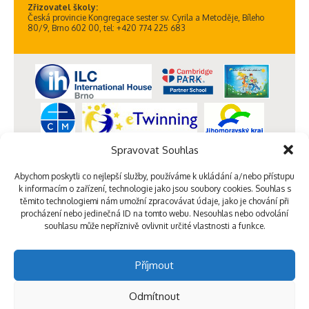
Zřizovatel školy:
Česká provincie Kongregace sester sv. Cyrila a Metoděje, Bíleho
80/9, Brno 602 00, tel: +420 774 225 683
Spravovat Souhlas
Abychom poskytli co nejlepší služby, používáme k ukládání a/nebo přístupu
k informacím o zařízení, technologie jako jsou soubory cookies. Souhlas s
těmito technologiemi nám umožní zpracovávat údaje, jako je chování při
procházení nebo jedinečná ID na tomto webu. Nesouhlas nebo odvolání
souhlasu může nepříznivě ovlivnit určité vlastnosti a funkce.
Příjmout
Odmítnout