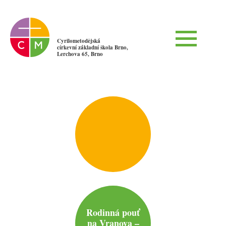
Cyrilometodějská
církevní základní škola Brno,
Lerchova 65, Brno
Rodinná pouť
na Vranova –