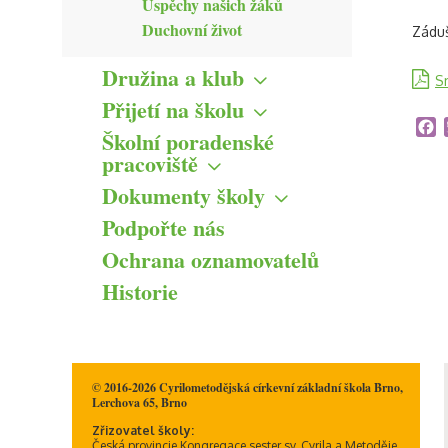
Úspěchy našich žáků
Duchovní život
Záduš
Družina a klub
S
Družina
Přijetí na školu
Klub
Zápis žáků do 1. tříd
F
Školní poradenské
Řád
Přestup na CMcZŠ z jiné
pracoviště
základní školy
ŠVP
Hlavní cíle
Dokumenty školy
Přijímací řízení na střední
Formuláře
Přehled aktivit
školy
Výroční zprávy
Podpořte nás
Kontakty ŠPP
Informace pro veřejnost
Ochrana oznamovatelů
Formuláře ke stažení
Historie
Informační memorandum
ICT plán
ŠVP
Školné na CMcZŠ
Školní řád
© 2016-2026 Cyrilometodějská církevní základní škola Brno,
Lerchova 65, Brno
Zřizovatel školy:
Česká provincie Kongregace sester sv. Cyrila a Metoděje,