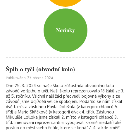
Novinky
Šplh o tyči (obvodní kolo)
Publikováno: 27. března 2024
Dne 25. 3. 2024 se naše škola zúčastnila obvodního kola
závodů ve šplhu o tyči. Naši školu reprezentovalo 18 žáků ze 3.
až 5. ročníku. Všichni naši žáci předvedli bojovné výkony a ze
závodů jsme odjížděli velice spokojeni. Podařilo se nám získat
dvě 1. místa zásluhou Pavla Doležala (v kategorii chlapců 5.
tříd) a Marie Skřičkové (v kategorii dívek 4. tříd). Zásluhou
Mikuláše Lolloka jsme získali 2. místo v kategorii chlapců 3.
tříd. Jmenovaní reprezentanti si vybojovali kromě medailí také
postup do městského finále, které se koná 17. 4. a kde změří