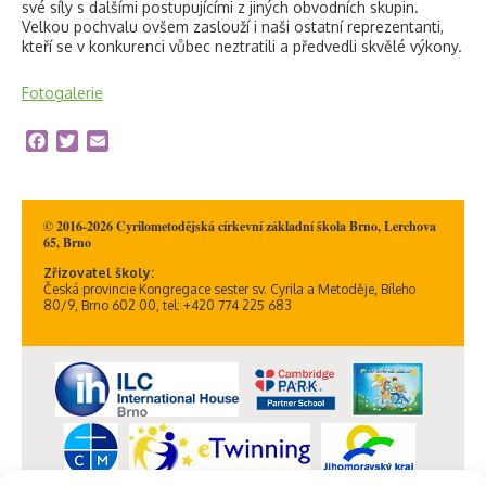
své síly s dalšími postupujícími z jiných obvodních skupin.
Velkou pochvalu ovšem zaslouží i naši ostatní reprezentanti,
kteří se v konkurenci vůbec neztratili a předvedli skvělé výkony.
Fotogalerie
Facebook
Twitter
Email
© 2016-2026 Cyrilometodějská církevní základní škola Brno, Lerchova
65, Brno
Zřizovatel školy:
Česká provincie Kongregace sester sv. Cyrila a Metoděje, Bíleho
80/9, Brno 602 00, tel: +420 774 225 683