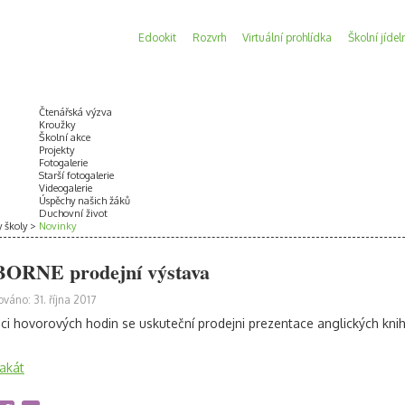
Edookit
Rozvrh
Virtuální prohlídka
Školní jídel
Čtenářská výzva
Kroužky
Školní akce
Projekty
Fotogalerie
Starší fotogalerie
Videogalerie
Úspěchy našich žáků
Duchovní život
y školy
Novinky
ORNE prodejní výstava
ováno: 31. října 2017
ci hovorových hodin se uskuteční prodejni prezentace anglických kni
lakát