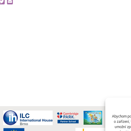
acebook
Twitter
Email
Abychom pos
o zařízení
umožní zpr