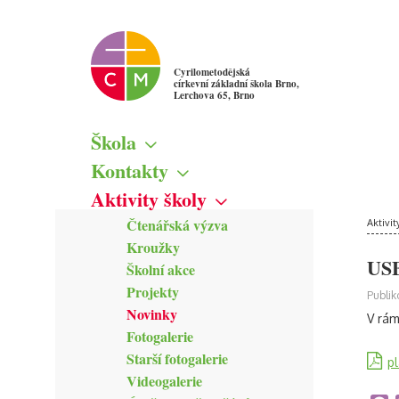
Cyrilometodějská
církevní základní škola Brno,
Lerchova 65, Brno
Škola
Základní informace
Kontakty
Školská rada
Škola
Aktivity školy
Žákovský parlament
Vedení školy
Čtenářská výzva
Mapa
Aktivit
Pedagogičtí pracovníci
Kroužky
Kamerový systém
Správní zaměstnanci
USB
Školní akce
Zřizovatel školy
Projekty
Publik
Novinky
V rám
Fotogalerie
Starší fotogalerie
p
Videogalerie