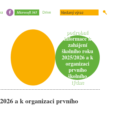
Microsoft 365
na
Drive
podrobné
informace k
zahájení
školního roku
2025/2026 a k
organizaci
prvního
školního
týdne
2026 a k organizaci prvního