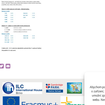
acebook
Twitter
Email
Abychom pos
o zařízení
umožní zpr
webu. Nes