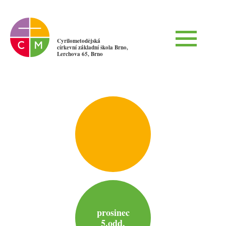
Cyrilometodějská
církevní základní škola Brno,
Lerchova 65, Brno
prosinec
5.odd.