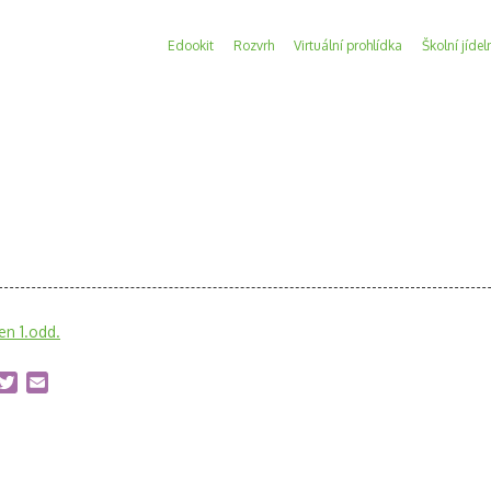
Edookit
Rozvrh
Virtuální prohlídka
Školní jídel
jen 1.odd.
acebook
Twitter
Email