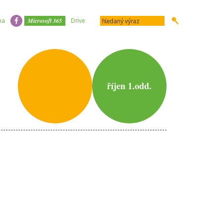
Microsoft 365
na
Drive
říjen 1.odd.