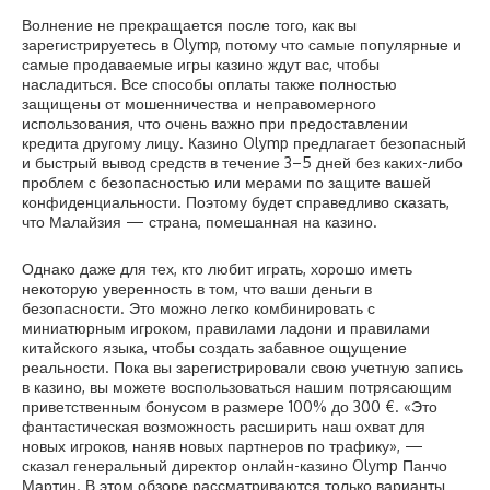
Волнение не прекращается после того, как вы
зарегистрируетесь в Olymp, потому что самые популярные и
самые продаваемые игры казино ждут вас, чтобы
насладиться. Все способы оплаты также полностью
защищены от мошенничества и неправомерного
использования, что очень важно при предоставлении
кредита другому лицу. Казино Olymp предлагает безопасный
и быстрый вывод средств в течение 3–5 дней без каких-либо
проблем с безопасностью или мерами по защите вашей
конфиденциальности. Поэтому будет справедливо сказать,
что Малайзия — страна, помешанная на казино.
Однако даже для тех, кто любит играть, хорошо иметь
некоторую уверенность в том, что ваши деньги в
безопасности. Это можно легко комбинировать с
миниатюрным игроком, правилами ладони и правилами
китайского языка, чтобы создать забавное ощущение
реальности. Пока вы зарегистрировали свою учетную запись
в казино, вы можете воспользоваться нашим потрясающим
приветственным бонусом в размере 100% до 300 €. «Это
фантастическая возможность расширить наш охват для
новых игроков, наняв новых партнеров по трафику», —
сказал генеральный директор онлайн-казино Olymp Панчо
Мартин. В этом обзоре рассматриваются только варианты