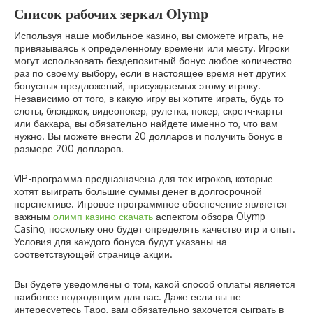
Список рабочих зеркал Olymp
Используя наше мобильное казино, вы сможете играть, не
привязываясь к определенному времени или месту. Игроки
могут использовать бездепозитный бонус любое количество
раз по своему выбору, если в настоящее время нет других
бонусных предложений, присуждаемых этому игроку.
Независимо от того, в какую игру вы хотите играть, будь то
слоты, блэкджек, видеопокер, рулетка, покер, скретч-карты
или баккара, вы обязательно найдете именно то, что вам
нужно. Вы можете внести 20 долларов и получить бонус в
размере 200 долларов.
VIP-программа предназначена для тех игроков, которые
хотят выиграть большие суммы денег в долгосрочной
перспективе. Игровое программное обеспечение является
важным
олимп казино скачать
аспектом обзора Olymp
Casino, поскольку оно будет определять качество игр и опыт.
Условия для каждого бонуса будут указаны на
соответствующей странице акции.
Вы будете уведомлены о том, какой способ оплаты является
наиболее подходящим для вас. Даже если вы не
интересуетесь Таро, вам обязательно захочется сыграть в