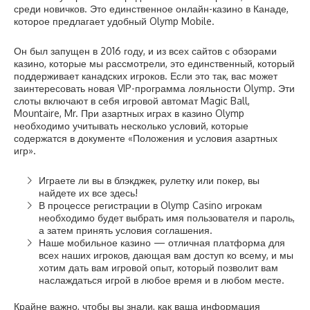
среди новичков. Это единственное онлайн-казино в Канаде,
которое предлагает удобный Olymp Mobile.
Он был запущен в 2016 году, и из всех сайтов с обзорами
казино, которые мы рассмотрели, это единственный, который
поддерживает канадских игроков. Если это так, вас может
заинтересовать новая VIP-программа лояльности Olymp. Эти
слоты включают в себя игровой автомат Magic Ball,
Mountaire, Mr. При азартных играх в казино Olymp
необходимо учитывать несколько условий, которые
содержатся в документе «Положения и условия азартных
игр».
Играете ли вы в блэкджек, рулетку или покер, вы
найдете их все здесь!
В процессе регистрации в Olymp Casino игрокам
необходимо будет выбрать имя пользователя и пароль,
а затем принять условия соглашения.
Наше мобильное казино — отличная платформа для
всех наших игроков, дающая вам доступ ко всему, и мы
хотим дать вам игровой опыт, который позволит вам
наслаждаться игрой в любое время и в любом месте.
Крайне важно, чтобы вы знали, как ваша информация