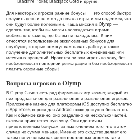
Blackfire Poker, Blackjack Gold и другие.
Для некоторых игроков ранние бонусы — это способ быстро
получить деньги на стол до начала игры, и мы надеемся, что
они будут более полезными. Наша миссия в Olymp —
сделать так, чтобы вы могли наслаждаться играми
мобильного казино, где бы вы ни находились. К ним
относятся использование эксклюзивных бонусов для
ноутбуков, которые помогут вам начать работу, а также
получение дополнительных бесплатных ежедневных или
месячных вращений. Нравится ли вам играть на ходу, без
необходимости повторной регистрации и без необходимости
платить огромные сборы?
Вопросы игроков о Olymp
В Olymp Casino есть ряд фирменных игр казино; каждый из
них предназначен для развлечения и развлечения игроков.
Приложение казино для платформы iOS доступно бесплатно
в App Store, версия для Android также доступна бесплатно.
Как и обычное казино, оно разделено на несколько частей,
включая приветственную зону. Они идентичны
приветственным бонусам, за исключением того, что в этом
случае их сумма меньше. Именно это сходство делает его
таким популярным как среди постоянных игроков, так и