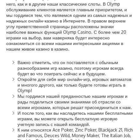
него, как и в другие наши классические слоты. В Olymp
обслуживание клиентов является главным приоритетом, и
мы гордимся тем, что являемся одним из самых надежных и
надежных онлайн-казино в Интернете. В правом верхнем
углу приветственной страницы расположены значки
наиболее важных функций Olymp Casino. С более чем 20
играми на выбор, вам наверняка будет интересно
ознакомиться со всеми нашими интересными акциями в
нашем живом казино в казино.
Важно отметить, что он поставляется с обычным
разнообразием игр казино, поэтому игрокам всегда
будет во что поиграть сейчас и в будущем.
Откройте для себя мир онлайн-игр, игровых автоматов
и многого другого, как только будете готовы играть в
Olymp!
Мы гордимся нашей преданностью нашим игрокам и
рады поделиться своими знаниями об отрасли со
всеми игроками, которые решат присоединиться к нам.
И после того, как вы насладитесь нашими бесплатными
играми, вы можете открыть бесплатную игровую
учетную запись с нашей командой.
К ним относятся Ace Poker, Zinc Poker, Blackjack 21, Rich
and Famous, Deuces Wild, Money Maker, The Italian Job,