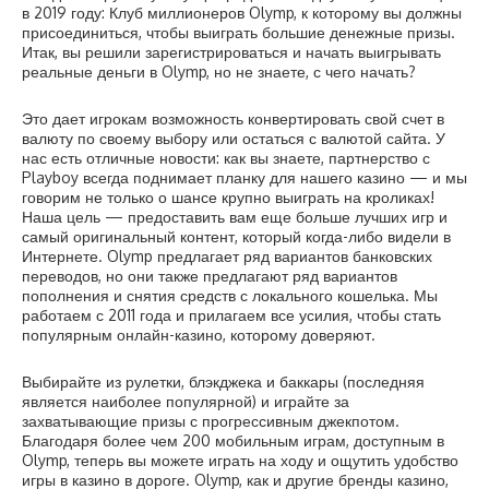
в 2019 году: Клуб миллионеров Olymp, к которому вы должны
присоединиться, чтобы выиграть большие денежные призы.
Итак, вы решили зарегистрироваться и начать выигрывать
реальные деньги в Olymp, но не знаете, с чего начать?
Это дает игрокам возможность конвертировать свой счет в
валюту по своему выбору или остаться с валютой сайта. У
нас есть отличные новости: как вы знаете, партнерство с
Playboy всегда поднимает планку для нашего казино — и мы
говорим не только о шансе крупно выиграть на кроликах!
Наша цель — предоставить вам еще больше лучших игр и
самый оригинальный контент, который когда-либо видели в
Интернете. Olymp предлагает ряд вариантов банковских
переводов, но они также предлагают ряд вариантов
пополнения и снятия средств с локального кошелька. Мы
работаем с 2011 года и прилагаем все усилия, чтобы стать
популярным онлайн-казино, которому доверяют.
Выбирайте из рулетки, блэкджека и баккары (последняя
является наиболее популярной) и играйте за
захватывающие призы с прогрессивным джекпотом.
Благодаря более чем 200 мобильным играм, доступным в
Olymp, теперь вы можете играть на ходу и ощутить удобство
игры в казино в дороге. Olymp, как и другие бренды казино,