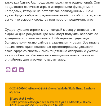
такие как Casino Up, предлагает максимум развлечений. Они
предлагают отличные игры с интересными функциями и
наградами, которые не оставят вас равнодушными. Вам
нужно будет выбрать предпочтительный способ оплаты, если
вы хотите вывести средства или просто продолжить игру.
Существующие игроки могут каждый месяц участвовать в
акции ко дню рождения, где они могут получить бесплатное
вращение игрового автомата. В Интернете существует
большое количество сайтов с азартными играми. Все игры в
наших коллекциях полностью протестированы, доказали
свою эффективность и были тщательно отобраны с учетом
их способности обеспечивать наилучшие впечатления от
онлайн-игр для игроков по всему миру.
Facebook
Twitter
Email
© 2016-2026 Cyrilometodějská církevní základní škola Brno, Lerchova
65, Brno
Zřizovatel školy:
Česká provincie Kongregace sester sv. Cyrila a Metoděje, Bíleho
80/9, Brno 602 00, tel: +420 774 225 683