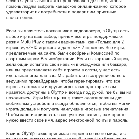
Обзор Olymp Casinoroom предназначен для того, чтобы
помочь людям выбрать канадское онлайн-казино, которое
удовлетворит их потребности и подарит им приятные
впечатления.
Если вы являетесь поклонником видеопокера, в Olymp есть
выбор игр на ваш выбор, причем все игры поддерживают
режим Multi-Play с такими вариантами, как «Только для 2
игроков», «2–10 игроков» и даже «2–12 игроков». Все игры,
предлагаемые на сайте, были одобрены Комиссией по
азартным играм Великобритании. Если вы карточный игрок,
желающий испытать свои навыки в блэкджеке или баккара,
или вы представляете себя игроком в слоты, у нас есть
идеальная игра для вас. Мы работали в сотрудничестве с
ведущими провайдерами, чтобы гарантировать, что все
игровые автоматы и другие игры казино, которые вам
нравятся, доступны в Olymp и всегда под рукой, где бы вы ни
находились. Игры Microgaming также адаптированы для
мобильных устройств и всегда обновляются, чтобы вы могли
играть дольше и получать наилучшие игровые впечатления.
Чтобы зарегистрировать свою учетную запись, вам просто
нужно ввести свое имя, адрес электронной почты и пароль.
Казино Olymp также принимает игроков со всего мира, и с
таким количеством доступных опций каждый найдет что-то