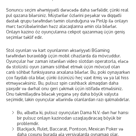
Sonuncu seçim əhəmiyyətli dərəcədə daha sərfəlidir, çünki real
pul qazana bilərsiniz. Müştərilər özlərini peşəkar və diqqətli
dəstək qrupu tərəfindən təmin olunduğuna və PinUp ilə onlayn
mərc təcrübələrindən həzz alacaqlarına əmin ola bilərlər.
Onlayn kazino öz oyunçularına cekpot qazanmaq üçün geniş
seçimlər təklif edir.
Stol oyunları və kart oyunlarının əksəriyyəti BGaming
tərəfindən buraxıldığı üçün mobil cihazlarda da mövcuddur.
Oyunçular hər zaman istənilən video slotdan operatorla, eləcə
də stolüstü oyun zamanı söhbət etmək üçün mövcud olan
canlı söhbət funksiyasına arxalana bilərlər. Bu, poki oynayarkən
çox faydalı ola bilər, çünki özünüzü heç vaxt itmiş və ya lal hiss
etməyəcəksiniz. Bu, pulsuz spin cashback almaqdan daha
yaxşıdır və dərhal onu geri çəkmək üçün istifadə etməlisiniz.
Onu təkmilləşdirə biləcək yeganə şey daha böyük valyuta
seçimidir, lakin oyunçular əllərində olanlardan razı qalmalıdırlar.
Bu, əlbəttə ki, pulsuz oyunçuları Dama N.V.-dən hər hansı
bir pulsuz onlayn kazinodan uzaqlaşdıracaq böyük bir
problemdir.
Blackjack, Rulet, Baccarat, Pontoon, Mexican Poker və
daha çoxunu burada əla versiyalarda oynamaq olar.