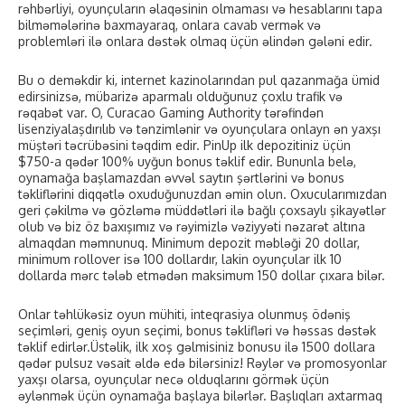
rəhbərliyi, oyunçuların əlaqəsinin olmaması və hesablarını tapa
bilməmələrinə baxmayaraq, onlara cavab vermək və
problemləri ilə onlara dəstək olmaq üçün əlindən gələni edir.
Bu o deməkdir ki, internet kazinolarından pul qazanmağa ümid
edirsinizsə, mübarizə aparmalı olduğunuz çoxlu trafik və
rəqabət var. O, Curacao Gaming Authority tərəfindən
lisenziyalaşdırılıb və tənzimlənir və oyunçulara onlayn ən yaxşı
müştəri təcrübəsini təqdim edir. PinUp ilk depozitiniz üçün
$750-a qədər 100% uyğun bonus təklif edir. Bununla belə,
oynamağa başlamazdan əvvəl saytın şərtlərini və bonus
təkliflərini diqqətlə oxuduğunuzdan əmin olun. Oxucularımızdan
geri çəkilmə və gözləmə müddətləri ilə bağlı çoxsaylı şikayətlər
olub və biz öz baxışımız və rəyimizlə vəziyyəti nəzarət altına
almaqdan məmnunuq. Minimum depozit məbləği 20 dollar,
minimum rollover isə 100 dollardır, lakin oyunçular ilk 10
dollarda mərc tələb etmədən maksimum 150 dollar çıxara bilər.
Onlar təhlükəsiz oyun mühiti, inteqrasiya olunmuş ödəniş
seçimləri, geniş oyun seçimi, bonus təklifləri və həssas dəstək
təklif edirlər.Üstəlik, ilk xoş gəlmisiniz bonusu ilə 1500 dollara
qədər pulsuz vəsait əldə edə bilərsiniz! Rəylər və promosyonlar
yaxşı olarsa, oyunçular necə olduqlarını görmək üçün
əylənmək üçün oynamağa başlaya bilərlər. Başlıqları axtarmaq