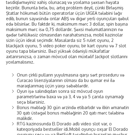
təsdiqləməyiniz xahiş olunacaq və yoxlama şəxsən həyata
keçirilir. Bununla belə, bu, artıq problem deyil, çünki Birləşmiş
Ştatlar hökuməti bütün operatorlar üçün UIGEA tələbini ləğv
edib, bunun sayəsində onlar ABŞ və digər yerli oyunçuları qəbul
edə bilsinlər. Bu faktdır ki, maksimum mərc 3 dollar, spin başına
maksimum mərc isə 0,75 dollardır. Şəxsi məlumatlarınızın nə
qədər təhlükəsiz olmasından narahatsınızsa, mobil kazinolar
sizin üçün ideal seçimdir. Masalarda siz 5 rulet oyunu, 2
blackjack oyunu, 5 video poker oyunu, bir kart oyunu və 7 slot
oyunu tapa bilərsiniz. Bəzi yüksək ödənişli mükafatlar
axtarırsınızsa, o zaman mövcud olan müxtəlif Jackpot slotlarını
yoxlamalısınız.
Onun çirkli pulların yuyulmasına qarşı sərt proseduru və
Curacao lisenziyalarının olması da bu qumar evi ilə
maraqlanmaq üçün yaxşı səbəblərdir.
Oyun işə salındıqdan sonra siz mövcud oyun
parametrlərinə baxa və ya 3, 4 və ya 5 çarxla oynamağı
seçə bilərsiniz.
Bonus məbləği 30 gün ərzində etibarlıdır və ilkin əmanətin
30 qatı üstəgəl bonus məbləğinin 20 qatı mərc tələbinə
malikdir.
RTG kazinosunda El Dorado adlı video slot var, o
kateqoriyada bestseller idi.Mobil oyunçu oxşar El Dorado
oyununu seçə və ya BetSoft tərəfindən buraxılan məşhur