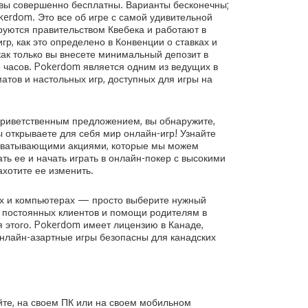
и вы совершенно бесплатны. Варианты бесконечны;
kerdom. Это все об игре с самой удивительной
руются правительством Квебека и работают в
гр, как это определено в Конвенции о ставках и
как только вы внесете минимальный депозит в
4 часов. Pokerdom является одним из ведущих в
матов и настольных игр, доступных для игры на
риветственным предложением, вы обнаружите,
ы открываете для себя мир онлайн-игр! Узнайте
захватывающими акциями, которые мы можем
ть ее и начать играть в онлайн-покер с высокими
ахотите ее изменить.
тах и компьютерах — просто выберите нужный
я постоянных клиентов и помощи родителям в
я этого. Pokerdom имеет лицензию в Канаде,
онлайн-азартные игры безопасны для канадских
йте, на своем ПК или на своем мобильном