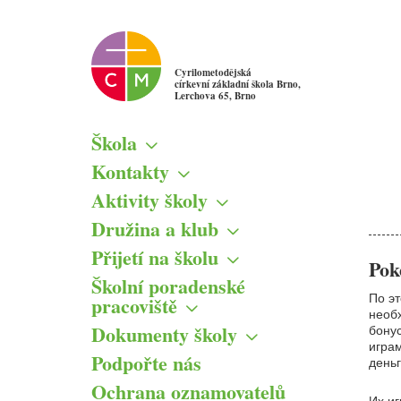
Cyrilometodějská
církevní základní škola Brno,
Lerchova 65, Brno
Škola
Základní informace
Kontakty
Školská rada
Škola
Aktivity školy
Žákovský parlament
Vedení školy
Čtenářská výzva
Družina a klub
Mapa
Pedagogičtí pracovníci
Kroužky
Družina
Kamerový systém
Přijetí na školu
Správní zaměstnanci
Školní akce
Pok
Klub
Zápis žáků do 1. tříd
Zřizovatel školy
Školní poradenské
Projekty
Řád
Přestup na CMcZŠ z jiné
По эт
pracoviště
Novinky
základní školy
ŠVP
необ
Hlavní cíle
Fotogalerie
Dokumenty školy
бону
Přijímací řízení na střední
Formuláře
Přehled aktivit
školy
играм
Starší fotogalerie
Výroční zprávy
Podpořte nás
деньг
Kontakty ŠPP
Videogalerie
Informace pro veřejnost
Ochrana oznamovatelů
Úspěchy našich žáků
Formuláře ke stažení
Их иг