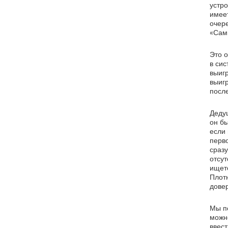
устро
имеет
очер
«Сам
Это о
в сис
выигр
выигр
после
Деду
он бы
если 
перв
сраз
отсу
ищете
Плотн
дове
Мы п
можно
ввест