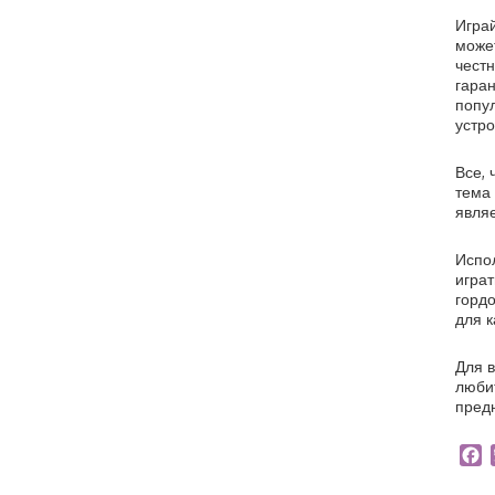
Игра
может
честн
гаран
попу
устро
Все, 
тема 
являе
Испол
играт
горд
для 
Для в
любит
предн
F