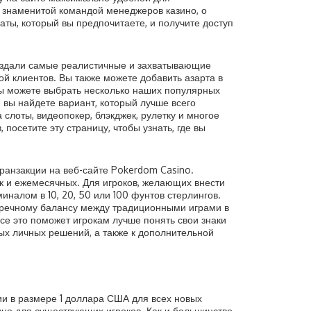
 знаменитой командой менеджеров казино, о
аты, который вы предпочитаете, и получите доступ
создали самые реалистичные и захватывающие
й клиентов. Вы также можете добавить азарта в
 можете выбрать несколько наших популярных
 вы найдете вариант, который лучше всего
слоты, видеопокер, блэкджек, рулетку и многое
 посетите эту страницу, чтобы узнать, где вы
ранзакции на веб-сайте Pokerdom Casino.
к и ежемесячных. Для игроков, желающих внести
налом в 10, 20, 50 или 100 фунтов стерлингов.
пречному балансу между традиционными играми в
Все это поможет игрокам лучше понять свои знаки
ых личных решений, а также к дополнительной
и в размере 1 доллара США для всех новых
ино для существующих игроков. Как и большинство