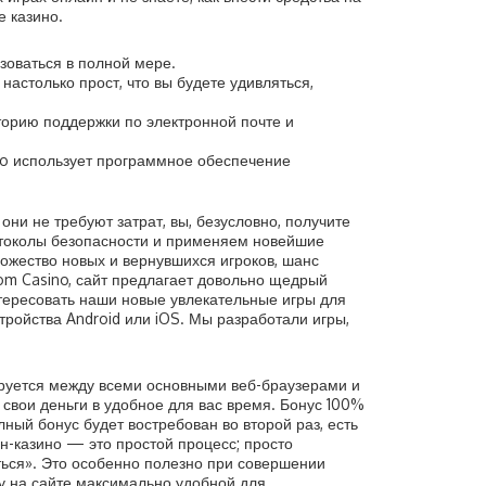
е казино.
зоваться в полной мере.
столько прост, что вы будете удивляться,
торию поддержки по электронной почте и
no использует программное обеспечение
они не требуют затрат, вы, безусловно, получите
отоколы безопасности и применяем новейшие
ожество новых и вернувшихся игроков, шанс
dom Casino, сайт предлагает довольно щедрый
нтересовать наши новые увлекательные игры для
тройства Android или iOS. Мы разработали игры,
ируется между всеми основными веб-браузерами и
 свои деньги в удобное для вас время. Бонус 100%
олный бонус будет востребован во второй раз, есть
н-казино — это простой процесс; просто
ься». Это особенно полезно при совершении
ту на сайте максимально удобной для