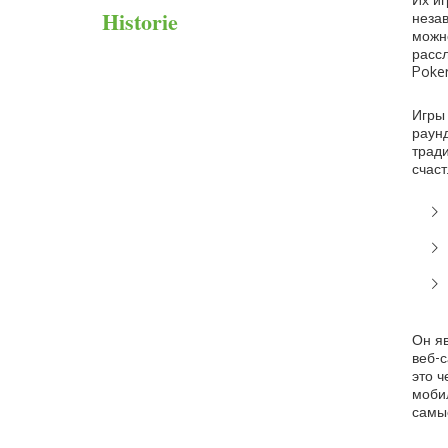
Historie
Duchovní život
Informační memorandum
неза
можно
ICT plán
рассл
ŠVP
Poke
Školné na CMcZŠ
Игры 
Školní řád
раун
трад
счаст
Он я
веб-с
это 
моби
самы