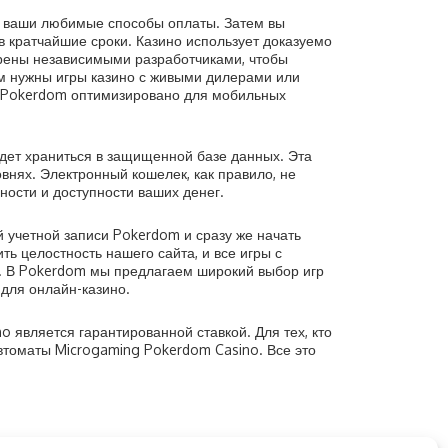
я ваши любимые способы оплаты. Затем вы
в кратчайшие сроки. Казино использует доказуемо
верены независимыми разработчиками, чтобы
ам нужны игры казино с живыми дилерами или
. Pokerdom оптимизировано для мобильных
удет храниться в защищенной базе данных. Эта
овнях. Электронный кошелек, как правило, не
ности и доступности ваших денег.
й учетной записи Pokerdom и сразу же начать
ть целостность нашего сайта, и все игры с
 В Pokerdom мы предлагаем широкий выбор игр
для онлайн-казино.
no является гарантированной ставкой. Для тех, кто
 автоматы Microgaming Pokerdom Casino. Все это
.