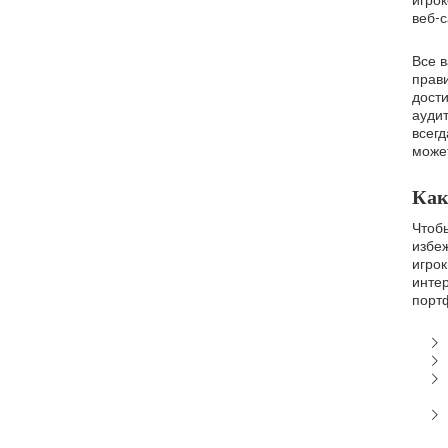
веб-с
Все 
прав
дост
ауди
всегд
может
Как
Чтобы
избе
игрок
инте
порт