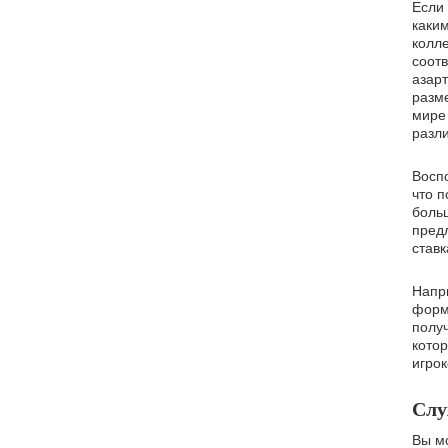
Если 
каким
колл
соотв
азарт
разме
мире 
разл
Восп
что п
боль
предл
ставк
Напр
форм
получ
кото
игрок
Слу
Вы мо