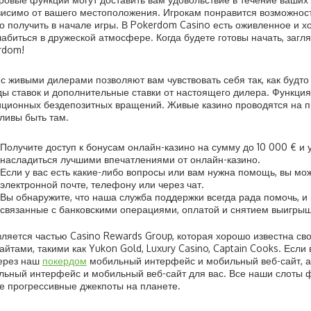
висимо от вашего местоположения. Игрокам понравится возможност
 получить в начале игры. В Pokerdom Casino есть оживленное и х
абиться в дружеской атмосфере. Когда будете готовы начать, загл
rdom!
с живыми дилерами позволяют вам чувствовать себя так, как будто 
ды ставок и дополнительные ставки от настоящего дилера. Функци
иционных бездепозитных вращений. Живые казино проводятся на п
ливы быть там.
Получите доступ к бонусам онлайн-казино на сумму до 10 000 € и 
насладиться лучшими впечатлениями от онлайн-казино.
Если у вас есть какие-либо вопросы или вам нужна помощь, вы мо
электронной почте, телефону или через чат.
Вы обнаружите, что наша служба поддержки всегда рада помочь, и 
связанные с банковскими операциями, оплатой и снятием выигрыш
вляется частью Casino Rewards Group, которая хорошо известна с
айтами, такими как Yukon Gold, Luxury Casino, Captain Cooks. Если
через наш
покердом
мобильный интерфейс и мобильный веб-сайт, а е
льный интерфейс и мобильный веб-сайт для вас. Все наши слоты ф
е прогрессивные джекпоты на планете.