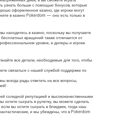
ь узнать больше с помощью бонусов, которые
орошо оформленное казино, где игроки могут
яните в казино Pokerdom — оно есть только в
вы находитесь в казино, поскольку вы получаете
я бесплатных вращений также отличается от
рофессиональном уровне, и дилеры и игроки
узнайте все детали, необходимые для того, чтобы
жете связаться с нашей службой поддержки по
мы всегда рады ответить на все вопросы,
ей!
воей солидной репутацией и высококачественными
 вы хотите сыграть в рулетку, вы можете сделать
сли вы хотите сыграть в блэкджек, тогда наш
антастические, и мы убеждены, что в Pokerdom