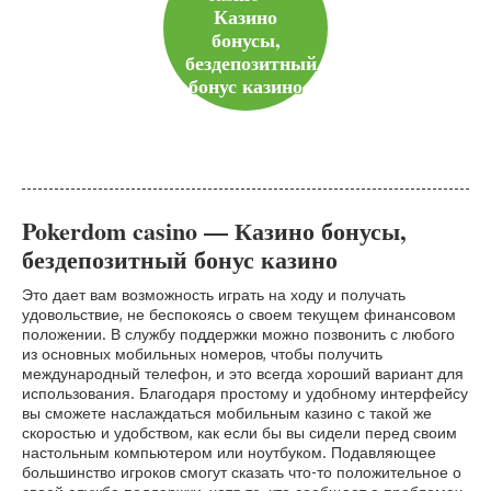
Казино
бонусы,
бездепозитный
бонус казино
Pokerdom casino — Казино бонусы,
бездепозитный бонус казино
Это дает вам возможность играть на ходу и получать
удовольствие, не беспокоясь о своем текущем финансовом
положении. В службу поддержки можно позвонить с любого
из основных мобильных номеров, чтобы получить
международный телефон, и это всегда хороший вариант для
использования. Благодаря простому и удобному интерфейсу
вы сможете наслаждаться мобильным казино с такой же
скоростью и удобством, как если бы вы сидели перед своим
настольным компьютером или ноутбуком. Подавляющее
большинство игроков смогут сказать что-то положительное о