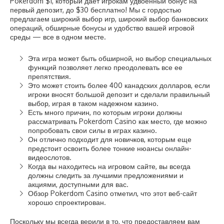
Pokerdom $1, который дает игрокам удвоенный бонус на
первый депозит, до $30 бесплатно! Мы с гордостью
предлагаем широкий выбор игр, широкий выбор банковских
операций, обширные бонусы и удобство вашей игровой
среды — все в одном месте.
Эта игра может быть обширной, но выбор специальных
функций позволяет легко преодолевать все ее
препятствия.
Это может стоить более 400 канадских долларов, если
игроки вносят большой депозит и сделали правильный
выбор, играя в таком надежном казино.
Есть много причин, по которым игроки должны
рассматривать Pokerdom Casino как место, где можно
попробовать свои силы в играх казино.
Он отлично подходит для новичков, которым еще
предстоит освоить более тонкие нюансы онлайн-
видеослотов.
Когда вы находитесь на игровом сайте, вы всегда
должны следить за лучшими предложениями и
акциями, доступными для вас.
Обзор Pokerdom Casino отметил, что этот веб-сайт
хорошо спроектирован.
Поскольку мы всегда верили в то, что предоставляем вам