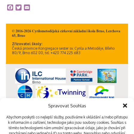
Facebook
Twitter
Email
© 2016-2026 Cyrilometodějská církevní základní škola Brno, Lerchova
65, Brno
Zřizovatel školy:
Česká provincie Kongregace sester sv. Cyrila a Metoděje, Bíleho
80/9, Brno 602 00, tel: +420 774 225 683
Spravovat Souhlas
Abychom poskytli co nejlepší služby, používáme k ukládání a/nebo přístupu
k informacím o zařízení, technologie jako jsou soubory cookies. Souhlas s
těmito technologiemi nám umožní zpracovávat údaje, jako je chování při
procházení nebo jedinečná ID na tomto webu. Nesouhlas nebo odvolání