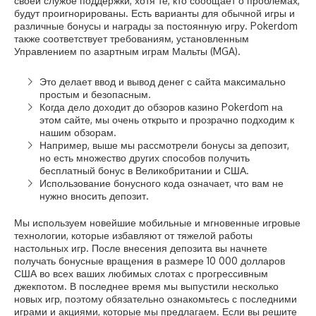
своей службе поддержки, хотя те, кто сообщает о проблемах,
будут проигнорированы. Есть варианты для обычной игры и
различные бонусы и награды за постоянную игру. Pokerdom
также соответствует требованиям, установленным
Управлением по азартным играм Мальты (MGA).
Это делает ввод и вывод денег с сайта максимально
простым и безопасным.
Когда дело доходит до обзоров казино Pokerdom на
этом сайте, мы очень открыто и прозрачно подходим к
нашим обзорам.
Например, выше мы рассмотрели бонусы за депозит,
но есть множество других способов получить
бесплатный бонус в Великобритании и США.
Использование бонусного кода означает, что вам не
нужно вносить депозит.
Мы используем новейшие мобильные и мгновенные игровые
технологии, которые избавляют от тяжелой работы
настольных игр. После внесения депозита вы начнете
получать бонусные вращения в размере 10 000 долларов
США во всех ваших любимых слотах с прогрессивным
джекпотом. В последнее время мы выпустили несколько
новых игр, поэтому обязательно ознакомьтесь с последними
играми и акциями, которые мы предлагаем. Если вы решите