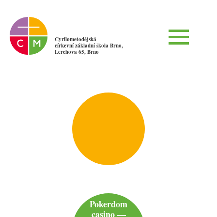
Cyrilometodějská
církevní základní škola Brno,
Lerchova 65, Brno
Pokerdom
casino —