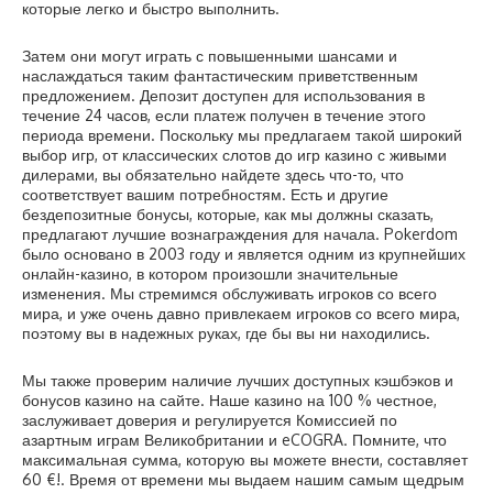
которые легко и быстро выполнить.
Затем они могут играть с повышенными шансами и
наслаждаться таким фантастическим приветственным
предложением. Депозит доступен для использования в
течение 24 часов, если платеж получен в течение этого
периода времени. Поскольку мы предлагаем такой широкий
выбор игр, от классических слотов до игр казино с живыми
дилерами, вы обязательно найдете здесь что-то, что
соответствует вашим потребностям. Есть и другие
бездепозитные бонусы, которые, как мы должны сказать,
предлагают лучшие вознаграждения для начала. Pokerdom
было основано в 2003 году и является одним из крупнейших
онлайн-казино, в котором произошли значительные
изменения. Мы стремимся обслуживать игроков со всего
мира, и уже очень давно привлекаем игроков со всего мира,
поэтому вы в надежных руках, где бы вы ни находились.
Мы также проверим наличие лучших доступных кэшбэков и
бонусов казино на сайте. Наше казино на 100 % честное,
заслуживает доверия и регулируется Комиссией по
азартным играм Великобритании и eCOGRA. Помните, что
максимальная сумма, которую вы можете внести, составляет
60 €!. Время от времени мы выдаем нашим самым щедрым