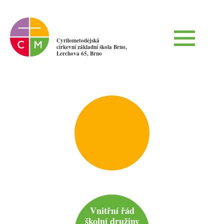
Cyrilometodějská
církevní základní škola Brno,
Lerchova 65, Brno
Vnitřní řád
školní družiny