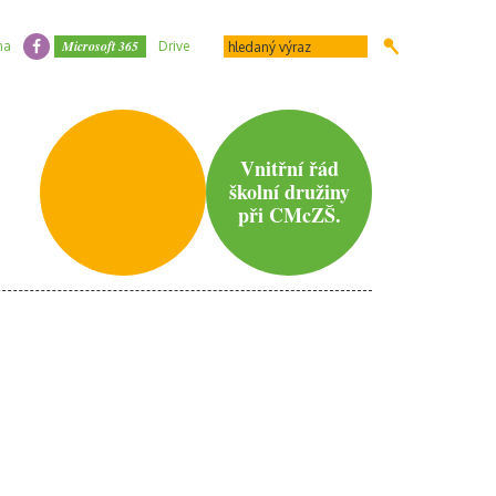
Microsoft 365
na
Drive
Vnitřní řád
školní družiny
při CMcZŠ.