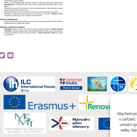
acebook
Twitter
Email
Abychom pos
o zařízení
umožní zpr
webu. Nes