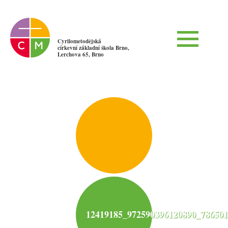
Cyrilometodějská
církevní základní škola Brno,
Lerchova 65, Brno
12419185_972590396120890_786501