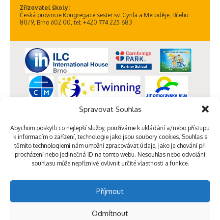
Zřizovatel školy:
Česká provincie Kongregace sester sv. Cyrila a Metoděje, Bíleho
80/9, Brno 602 00, tel: +420 774 225 683
Spravovat Souhlas
Abychom poskytli co nejlepší služby, používáme k ukládání a/nebo přístupu
k informacím o zařízení, technologie jako jsou soubory cookies. Souhlas s
těmito technologiemi nám umožní zpracovávat údaje, jako je chování při
procházení nebo jedinečná ID na tomto webu. Nesouhlas nebo odvolání
souhlasu může nepříznivě ovlivnit určité vlastnosti a funkce.
Příjmout
Odmítnout