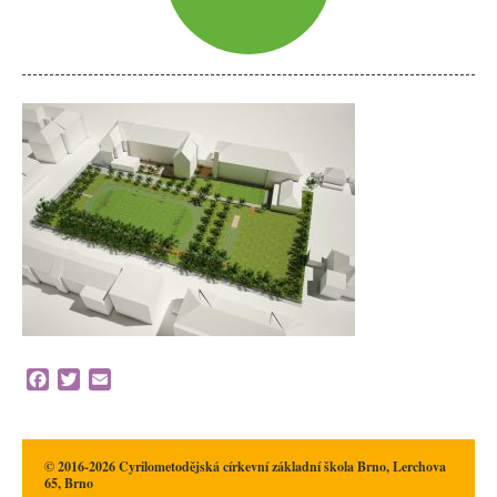
Facebook
Twitter
Email
© 2016-2026 Cyrilometodějská církevní základní škola Brno, Lerchova
65, Brno