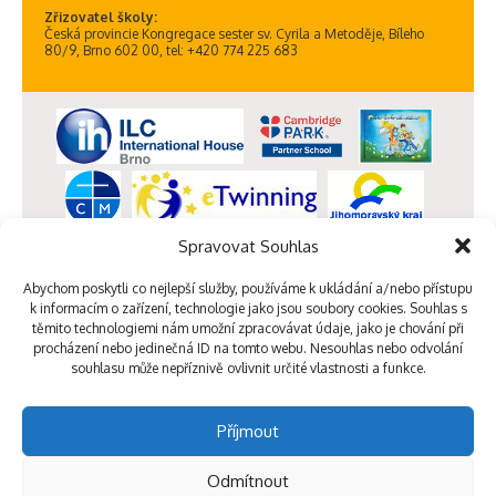
Zřizovatel školy:
Česká provincie Kongregace sester sv. Cyrila a Metoděje, Bíleho
80/9, Brno 602 00, tel: +420 774 225 683
Spravovat Souhlas
Abychom poskytli co nejlepší služby, používáme k ukládání a/nebo přístupu
k informacím o zařízení, technologie jako jsou soubory cookies. Souhlas s
těmito technologiemi nám umožní zpracovávat údaje, jako je chování při
procházení nebo jedinečná ID na tomto webu. Nesouhlas nebo odvolání
souhlasu může nepříznivě ovlivnit určité vlastnosti a funkce.
Příjmout
Odmítnout