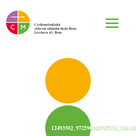
Cyrilometodějská
církevní základní škola Brno,
Lerchova 65, Brno
12493502_972590382787558_520184