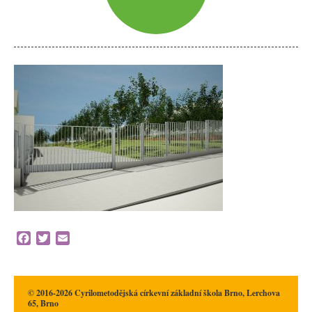
Facebook
Twitter
Email
© 2016-2026 Cyrilometodějská církevní základní škola Brno, Lerchova
65, Brno