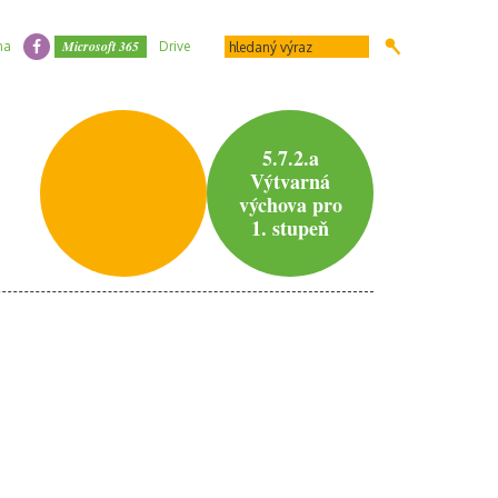
Microsoft 365
na
Drive
5.7.2.a
Výtvarná
výchova pro
1. stupeň