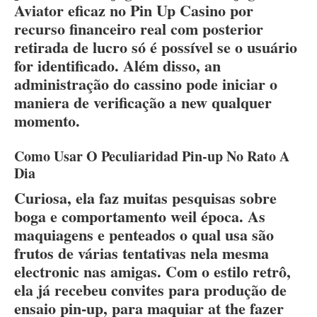
Aviator eficaz no Pin Up Casino por
recurso financeiro real com posterior
retirada de lucro só é possível se o usuário
for identificado. Além disso, an
administração do cassino pode iniciar o
maniera de verificação a new qualquer
momento.
Como Usar O Peculiaridad Pin-up No Rato A
Dia
Curiosa, ela faz muitas pesquisas sobre
boga e comportamento weil época. As
maquiagens e penteados o qual usa são
frutos de várias tentativas nela mesma
electronic nas amigas. Com o estilo retrô,
ela já recebeu convites para produção de
ensaio pin-up, para maquiar at the fazer