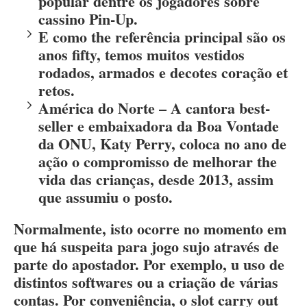
popular dentre os jogadores sobre
cassino Pin-Up.
E como the referência principal são os
anos fifty, temos muitos vestidos
rodados, armados e decotes coração et
retos.
América do Norte – A cantora best-
seller e embaixadora da Boa Vontade
da ONU, Katy Perry, coloca no ano de
ação o compromisso de melhorar the
vida das crianças, desde 2013, assim
que assumiu o posto.
Normalmente, isto ocorre no momento em
que há suspeita para jogo sujo através de
parte do apostador. Por exemplo, u uso de
distintos softwares ou a criação de várias
contas. Por conveniência, o slot carry out