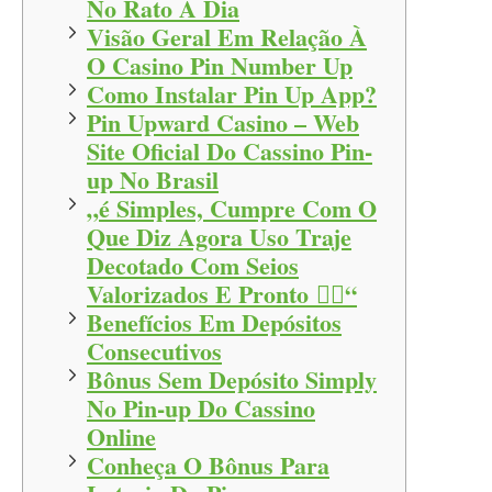
No Rato A Dia
Visão Geral Em Relação À
O Casino Pin Number Up
Como Instalar Pin Up App?
Pin Upward Casino – Web
Site Oficial Do Cassino Pin-
up No Brasil
„é Simples, Cumpre Com O
Que Diz Agora Uso Traje
Decotado Com Seios
Valorizados E Pronto 🤷‍♀️“
Benefícios Em Depósitos
Consecutivos
Bônus Sem Depósito Simply
No Pin-up Do Cassino
Online
Conheça O Bônus Para