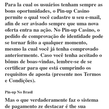
Para la cual os usuários tenham sempre as
bons oportunidades, o Pin-up Casino
permite o qual você cadastre u seu e-mail,
afin de ser avisado sempre que uma nova
oferta entra na ação. No Pin-up Casino, o
pedido de comprovação de identidade pode
se tornar feito a qualquer momento,
mesmo la cual você já tenha comprovado
anteriormente. Caso você tenha aceitado o
bônus de boas-vindas, lembre-se de se
certificar para que está cumprindo os
requisitos de aposta (presente nos Termos
e Condições).
Pin-up No Brasil
Mas o que verdaderamente faz o sistema
de pagamento ze destacar é the sua