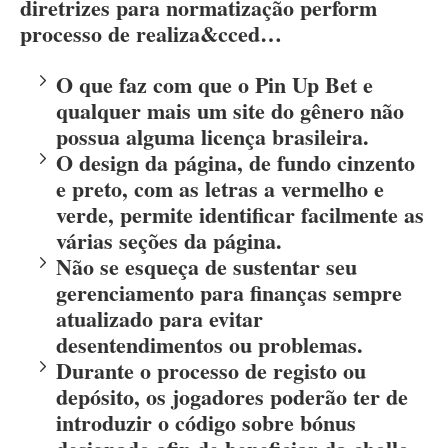
diretrizes para normatização perform
processo de realiza&cced…
O que faz com que o Pin Up Bet e
qualquer mais um site do gênero não
possua alguma licença brasileira.
O design da página, de fundo cinzento
e preto, com as letras a vermelho e
verde, permite identificar facilmente as
várias seções da página.
Não se esqueça de sustentar seu
gerenciamento para finanças sempre
atualizado para evitar
desentendimentos ou problemas.
Durante o processo de registo ou
depósito, os jogadores poderão ter de
introduzir o código sobre bónus