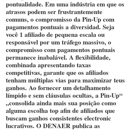
pontualidade. Em uma indústria em que os
atrasos podem ser frustrantemente
comuns, o compromisso da Pin-Up com
pagamentos pontuais a diversidad. Seja
você 1 afiliado de pequena escala ou
responsável por um tráfego massivo, o
compromisso com pagamentos pontuais
permanece inabalável. A flexibilidade,
combinada apresentando taxas
competitivas, garante que os afiliados
tenham múltiplas vias para maximizar teus
ganhos. Ao fornecer um detalhamento
límpido e sem cláusulas ocultas, a Pin-Up“
„consolida ainda mais sua posição como
alguma escolha top afin de afiliados que
buscam ganhos consistentes electronic
lucrativos. O DENAER publica as