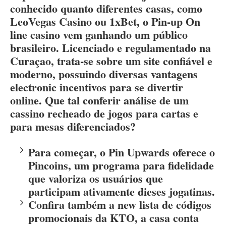
conhecido quanto diferentes casas, como
LeoVegas Casino ou 1xBet, o Pin-up On
line casino vem ganhando um público
brasileiro. Licenciado e regulamentado na
Curaçao, trata-se sobre um site confiável e
moderno, possuindo diversas vantagens
electronic incentivos para se divertir
online. Que tal conferir análise de um
cassino recheado de jogos para cartas e
para mesas diferenciados?
Para começar, o Pin Upwards oferece o
Pincoins, um programa para fidelidade
que valoriza os usuários que
participam ativamente dieses jogatinas.
Confira também a new lista de códigos
promocionais da KTO, a casa conta