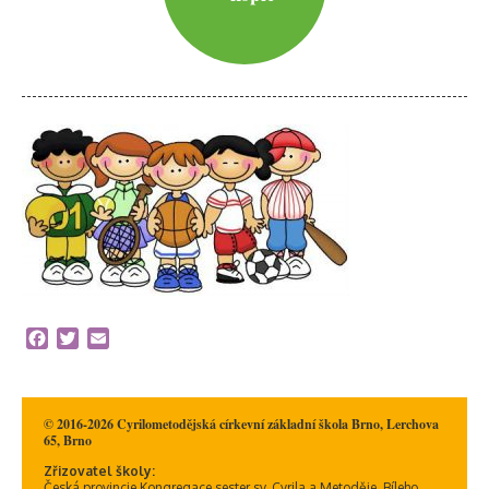
Facebook
Twitter
Email
© 2016-2026 Cyrilometodějská církevní základní škola Brno, Lerchova
65, Brno
Zřizovatel školy:
Česká provincie Kongregace sester sv. Cyrila a Metoděje, Bíleho