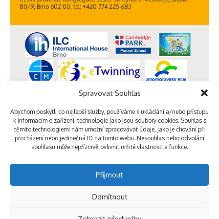
80/9, Brno 602 00, tel: +420 774 225 683
Spravovat Souhlas
Abychom poskytli co nejlepší služby, používáme k ukládání a/nebo přístupu
k informacím o zařízení, technologie jako jsou soubory cookies. Souhlas s
těmito technologiemi nám umožní zpracovávat údaje, jako je chování při
procházení nebo jedinečná ID na tomto webu. Nesouhlas nebo odvolání
souhlasu může nepříznivě ovlivnit určité vlastnosti a funkce.
Příjmout
Odmítnout
Zobrazit předvolby