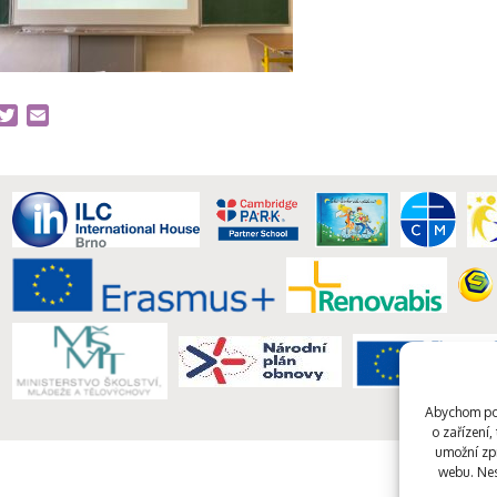
acebook
Twitter
Email
Abychom pos
o zařízení
umožní zpr
webu. Nes