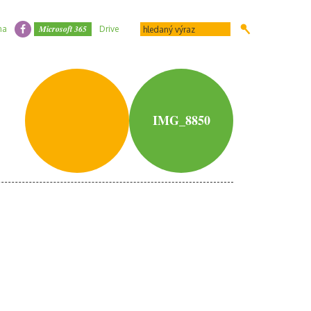
Microsoft 365
na
Drive
IMG_8850