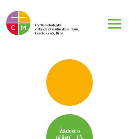
Cyrilometodějská
církevní základní škola Brno,
Lerchova 65, Brno
Žádost o
přijetí – 13.