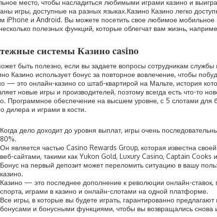
льное место, чтобы насладиться любимыми играми казино и выиграт
аны игры, доступные на разных языках.Казино Казино легко досту
м iPhone и Android. Вы можете посетить свое любимое мобильное к
несколько полезных функций, которые облегчат вам жизнь, например
тежные системы Казино casino
ожет быть полезно, если вы задаете вопросы сотрудникам службы 
ино Казино использует бонус за повторное вовлечение, чтобы побу
о — это онлайн-казино со штаб-квартирой на Мальте, история кото
ляет новые игры и производителей, поэтому всегда есть что-то но
но. Программное обеспечение на высшем уровне, с 5 слотами для б
о дилера и играми в кости.
Когда дело доходит до уровня выплат, игры очень последователь
80%.
Он является частью Casino Rewards Group, которая известна свое
веб-сайтами, такими как Yukon Gold, Luxury Casino, Captain Cooks
Бонус на первый депозит может переломить ситуацию в вашу пользу
казино.
Казино — это последнее дополнение к революции онлайн-ставок, 
спорта, играми в казино и онлайн-слотами на одной платформе.
Все игры, в которые вы будете играть, гарантированно предлагаю
бонусами и бонусными функциями, чтобы вы возвращались снова и