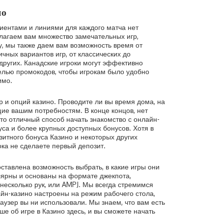
но
циентами и линиями для каждого матча нет
длагаем вам множество замечательных игр,
у, мы также даем вам возможность время от
ных вариантов игр, от классических до
других. Канадские игроки могут эффективно
нелью промокодов, чтобы игрокам было удобно
имо.
 и опций казино. Проводите ли вы время дома, на
щие вашим потребностям. В конце концов, нет
то отличный способ начать знакомство с онлайн-
са и более крупных доступных бонусов. Хотя в
зитного бонуса Казино и некоторых других
ока не сделаете первый депозит.
тавлена ​​возможность выбрать, в какие игры они
лярны и основаны на формате джекпота,
несколько рук, или AMPJ. Мы всегда стремимся
айн-казино настроены на режим рабочего стола,
аузер вы ни использовали. Мы знаем, что вам есть
ьше об игре в Казино здесь, и вы сможете начать