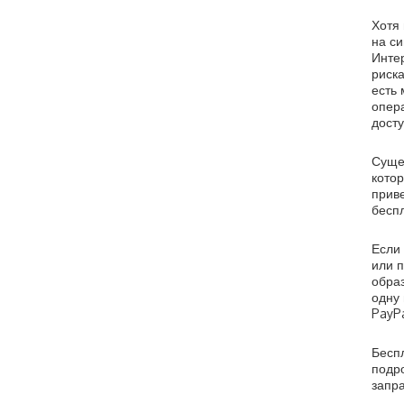
Хотя 
на с
Инте
риска
есть 
опера
досту
Суще
кото
прив
беспл
Если
или п
обра
одну 
PayPa
Бесп
подр
запра