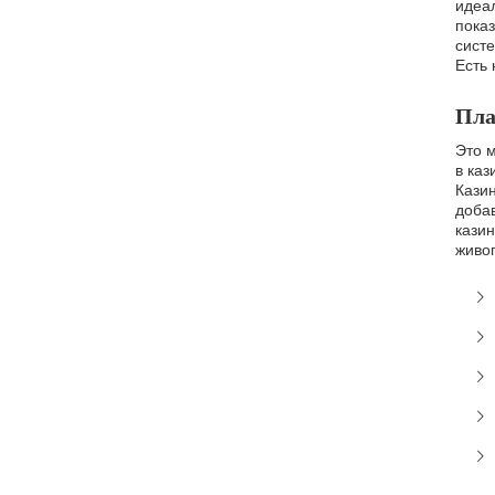
идеа
показ
систе
Есть 
Пла
Это м
в каз
Казин
добав
кази
живог