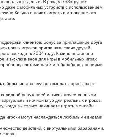
ь реальные деньги. В разделе «Загрузки»
пно даже с мобильных устройств с использованием
азино Казино и начать играть в мгновение ока.
, авто.
поддержки клиентов. Бонус за приглашение друга
дить новых игроков приглашать своих друзей.
рого восходит к 2004 году. Казино постоянно
вое и эксклюзивное для игры в мобильных играх
арабанов, слотами для 3 и 5 барабанов, опциями
ны, в большинстве случаев выплаты превышают
й солидной репутацией и высококачественными
 и виртуальный ночной клуб для реальных игроков.
, когда вы только начинаете играть в онлайн-
где игроки могут наслаждаться любимыми видами
т множество действий, с виртуальными барабанами,
 снова!