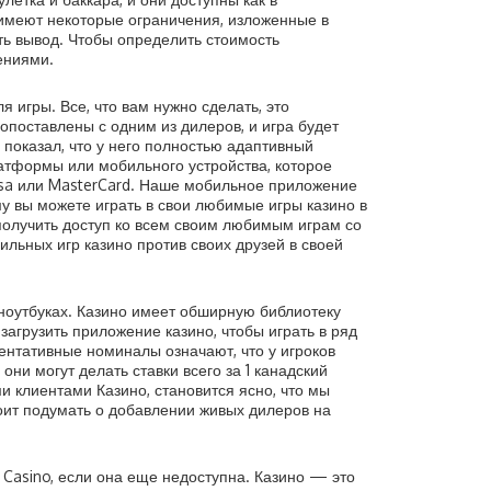
 имеют некоторые ограничения, изложенные в
ть вывод. Чтобы определить стоимость
ениями.
я игры. Все, что вам нужно сделать, это
сопоставлены с одним из дилеров, и игра будет
 показал, что у него полностью адаптивный
платформы или мобильного устройства, которое
isa или MasterCard. Наше мобильное приложение
му вы можете играть в свои любимые игры казино в
олучить доступ ко всем своим любимым играм со
ильных игр казино против своих друзей в своей
ноутбуках. Казино имеет обширную библиотеку
 загрузить приложение казино, чтобы играть в ряд
ентативные номиналы означают, что у игроков
 они могут делать ставки всего за 1 канадский
и клиентами Казино, становится ясно, что мы
тоит подумать о добавлении живых дилеров на
Casino, если она еще недоступна. Казино — это