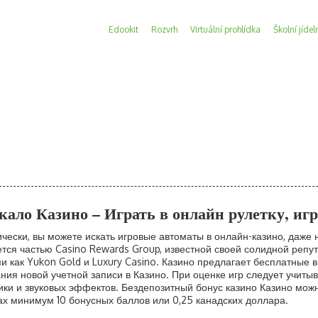
Edookit
Rozvrh
Virtuální prohlídka
Školní jídel
кало Казино – Играть в онлайн рулетку, иг
чески, вы можете искать игровые автоматы в онлайн-казино, даже 
тся частью Casino Rewards Group, известной своей солидной репу
ми как Yukon Gold и Luxury Casino. Казино предлагает бесплатные
ния новой учетной записи в Казино. При оценке игр следует учитыва
ки и звуковых эффектов. Бездепозитный бонус казино Казино можно
ах минимум 10 бонусных баллов или 0,25 канадских доллара.