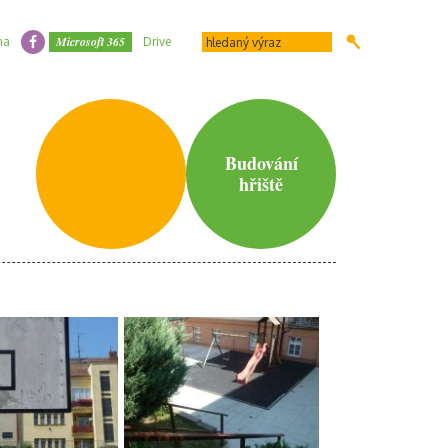
Microsoft 365
na
Drive
Budování
hřiště