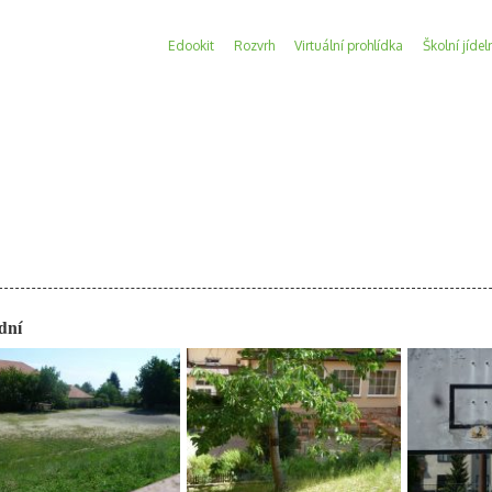
Edookit
Rozvrh
Virtuální prohlídka
Školní jídel
dní