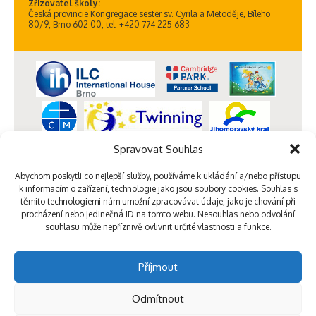
Zřizovatel školy:
Česká provincie Kongregace sester sv. Cyrila a Metoděje, Bíleho
80/9, Brno 602 00, tel: +420 774 225 683
Spravovat Souhlas
Abychom poskytli co nejlepší služby, používáme k ukládání a/nebo přístupu
k informacím o zařízení, technologie jako jsou soubory cookies. Souhlas s
těmito technologiemi nám umožní zpracovávat údaje, jako je chování při
procházení nebo jedinečná ID na tomto webu. Nesouhlas nebo odvolání
souhlasu může nepříznivě ovlivnit určité vlastnosti a funkce.
Příjmout
Odmítnout