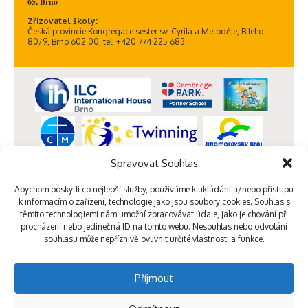
65, Brno
Zřizovatel školy:
Česká provincie Kongregace sester sv. Cyrila a Metoděje, Bíleho
80/9, Brno 602 00, tel: +420 774 225 683
Spravovat Souhlas
Abychom poskytli co nejlepší služby, používáme k ukládání a/nebo přístupu
k informacím o zařízení, technologie jako jsou soubory cookies. Souhlas s
těmito technologiemi nám umožní zpracovávat údaje, jako je chování při
procházení nebo jedinečná ID na tomto webu. Nesouhlas nebo odvolání
souhlasu může nepříznivě ovlivnit určité vlastnosti a funkce.
Příjmout