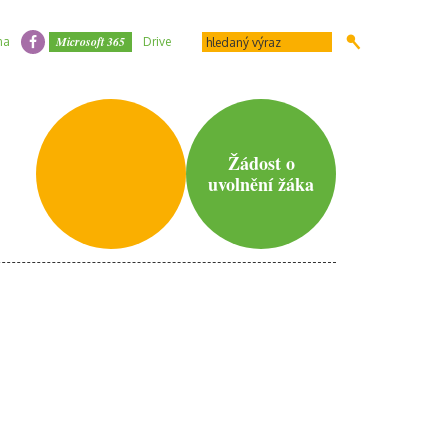
Microsoft 365
na
Drive
Žádost o
uvolnění žáka