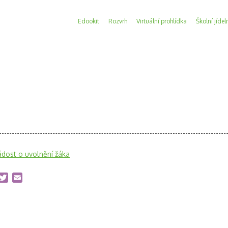
Edookit
Rozvrh
Virtuální prohlídka
Školní jídel
ádost o uvolnění žáka
acebook
Twitter
Email