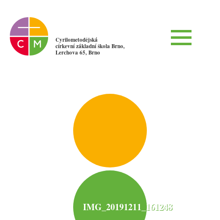
Cyrilometodějská
církevní základní škola Brno,
Lerchova 65, Brno
IMG_20191211_161248