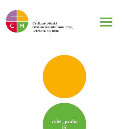
Cyrilometodějská
církevní základní škola Brno,
Lerchova 65, Brno
vylet_praha
(5)