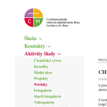
Cyrilometodějská
církevní základní škola Brno,
Lerchova 65, Brno
Škola
Základní informace
Kontakty
Školská rada
Škola
Aktivity školy
Žákovský parlament
Vedení školy
Čtenářská výzva
Mapa
Aktivit
Pedagogičtí pracovníci
Kroužky
Kamerový systém
Správní zaměstnanci
CH
Školní akce
Zřizovatel školy
Projekty
Publik
Novinky
V pře
Fotogalerie
atmos
Starší fotogalerie
V ten
Videogalerie
(např