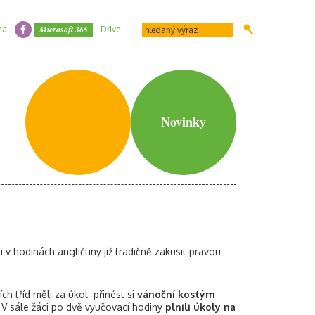
Microsoft 365
na
Drive
Novinky
i v hodinách angličtiny již tradičně zakusit pravou
etích tříd měli za úkol přinést si
vánoční kostým
 V sále žáci po dvě vyučovací hodiny
plnili úkoly na