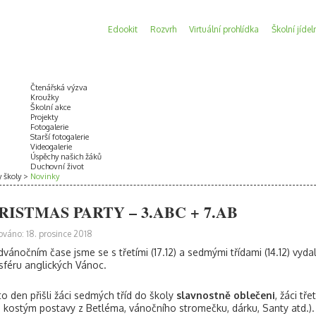
Edookit
Rozvrh
Virtuální prohlídka
Školní jídel
Čtenářská výzva
Kroužky
Školní akce
Projekty
Fotogalerie
Starší fotogalerie
Videogalerie
Úspěchy našich žáků
Duchovní život
y školy
Novinky
RISTMAS PARTY – 3.ABC + 7.AB
ováno: 18. prosince 2018
dvánočním čase jsme se s třetími (17.12) a sedmými třídami (14.12) vydal
féru anglických Vánoc.
to den přišli žáci sedmých tříd do školy
slavnostně oblečeni
, žáci tř
. kostým postavy z Betléma, vánočního stromečku, dárku, Santy atd.).