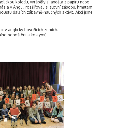
 anglickou koledu, vyráběly si anděla z papíru nebo
 nás a v Anglii, rozšiřovali si slovní zásobu, hmatem
oustu dalších zábavně-naučných aktivit. Akci jsme
noc v anglicky hovořících zemích.
ního pohoštění a kostýmů.