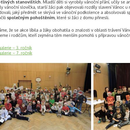
tlivých stanovištích
. Mladší děti si vyrobily vánoční přání, učily se
ily vánoční slovíčka, starší žáci pak objevovali rozdíly slavení Vánoc u
ovali, jaký předmět se skrývá ve vánoční podkolence a absolvovali sp
čili
společným pohoštěním
, které si žáci z domu přinesli.
me, že se akce líbila a žáky obohatila o znalosti v oblasti trávení Vá
eme i rodičům, kteří zejména těm menším pomohli s přípravou vánoč
alerie – 3. ročník
alerie – 7. ročník