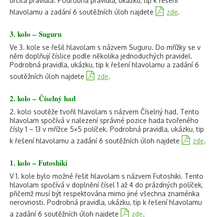
určitá pravidla. Podrobná pravidla, ukázku, tip k řešení
hlavolamu a zadání 6 soutěžních úloh najdete
zde
.
3. kolo – Suguru
Ve 3. kole se řešil hlavolam s názvem Suguru. Do mřížky se v
něm doplňují číslice podle několika jednoduchých pravidel.
Podrobná pravidla, ukázku, tip k řešení hlavolamu a zadání 6
soutěžních úloh najdete
zde
.
2. kolo – Číselný had
2. kolo soutěže tvořil hlavolam s názvem Číselný had. Tento
hlavolam spočívá v nalezení správné pozice hada tvořeného
čísly 1 – 13 v mřížce 5×5 políček. Podrobná pravidla, ukázku, tip
k řešení hlavolamu a zadání 6 soutěžních úloh najdete
zde
.
1. kolo – Futoshiki
V 1. kole bylo možné řešit hlavolam s názvem Futoshiki. Tento
hlavolam spočívá v doplnění čísel 1 až 4 do prázdných políček,
přičemž musí být respektována mimo jiné všechna znaménka
nerovnosti. Podrobná pravidla, ukázku, tip k řešení hlavolamu
a zadání 6 soutěžních úloh najdete
zde
.