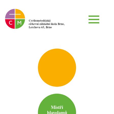
Cyrilometodějská
církevní základní škola Brno,
Lerchova 65, Brno
Mistři
hlavolamů